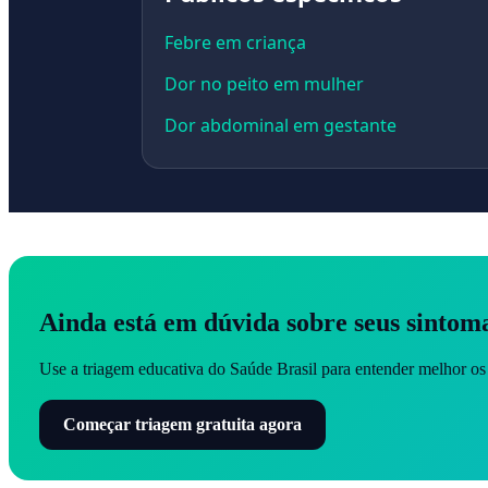
Febre em criança
Dor no peito em mulher
Dor abdominal em gestante
Ainda está em dúvida sobre seus sintom
Use a triagem educativa do Saúde Brasil para entender melhor os 
Começar triagem gratuita agora