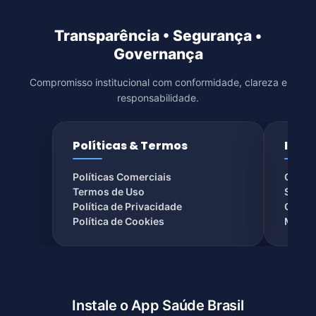
Transparência • Segurança •
Governança
Compromisso institucional com conformidade, clareza e
responsabilidade.
Políticas & Termos
Insti
Políticas Comerciais
Conta
Termos de Uso
Sobre
Política de Privacidade
Chat a
Política de Cookies
Missão
Instale o App Saúde Brasil